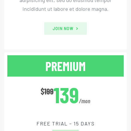
adipisicing elit, sed do eiusmod tempor
incididunt ut labore et dolore magna.
JOIN NOW
PREMIUM
139
$
199
/mon
FREE TRIAL – 15 DAYS