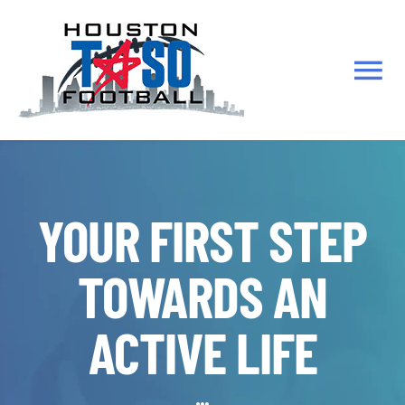
Skip
to
content
Tog
Nav
HOME
ABOUT
YOUR FIRST STEP
Resources
TOWARDS AN
Battlefields to Ballfields- For Veterans
ACTIVE LIFE
Calendar